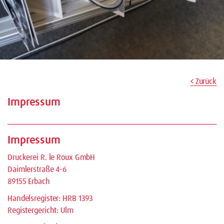
Zurück
Impressum
Impressum
Druckerei R. le Roux GmbH
Daimlerstraße 4-6
89155 Erbach
Handelsregister: HRB 1393
Registergericht: Ulm