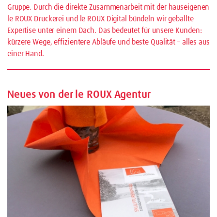
Gruppe. Durch die direkte Zusammenarbeit mit der hauseigenen
le ROUX Druckerei und le ROUX Digital bündeln wir geballte
Expertise unter einem Dach. Das bedeutet für unsere Kunden:
kürzere Wege, effizientere Abläufe und beste Qualität – alles aus
einer Hand.
Neues von der le ROUX Agentur