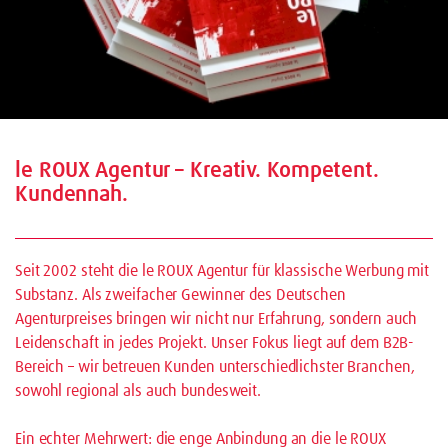
le ROUX Agentur – Kreativ. Kompetent.
Kundennah.
Seit 2002 steht die le ROUX Agentur für klassische Werbung mit
Substanz. Als zweifacher Gewinner des Deutschen
Agenturpreises bringen wir nicht nur Erfahrung, sondern auch
Leidenschaft in jedes Projekt. Unser Fokus liegt auf dem B2B-
Bereich – wir betreuen Kunden unterschiedlichster Branchen,
sowohl regional als auch bundesweit.
Ein echter Mehrwert: die enge Anbindung an die le ROUX