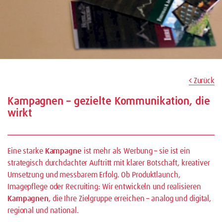
Zurück
Kampagnen – gezielte Kommunikation, die
wirkt
Eine starke
Kampagne
ist mehr als Werbung – sie ist ein
strategisch durchdachter Auftritt mit klarer Botschaft, kreativer
Umsetzung und messbarem Erfolg. Ob Produktlaunch,
Imagepflege oder Recruiting: Wir entwickeln und realisieren
Kampagnen
, die Ihre Zielgruppe erreichen – analog und digital,
regional und national.