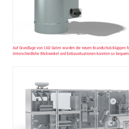
Auf Grundlage von CAD Daten wurden die neuen Brandschutzklappen fotor
Unterschiedliche Blickwinkel und Einbausituationen konnten so bequem