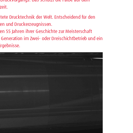
 Druckvorgangs. Das schützt die Farbe auf dem
eit.
itete Drucktechnik der Welt. Entscheidend für den
rben und Druckerzeugnissen.
en 55 Jahren ihrer Geschichte zur Meisterschaft
 Generation im Zwei- oder Dreischichtbetrieb und ein
rgebnisse.